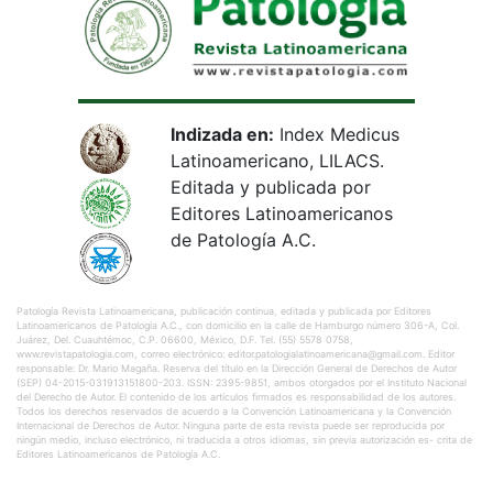
Indizada en:
Index Medicus
Latinoamericano, LILACS.
Editada y publicada por
Editores Latinoamericanos
de Patología A.C.
Patología Revista Latinoamericana, publicación continua, editada y publicada por Editores
Latinoamericanos de Patología A.C., con domicilio en la calle de Hamburgo número 306-A, Col.
Juárez, Del. Cuauhtémoc, C.P. 06600, México, D.F. Tel. (55) 5578 0758,
www.revistapatologia.com, correo electrónico: editor.patologialatinoamericana@gmail.com. Editor
responsable: Dr. Mario Magaña. Reserva del título en la Dirección General de Derechos de Autor
(SEP) 04-2015-031913151800-203. ISSN: 2395-9851, ambos otorgados por el Instituto Nacional
del Derecho de Autor. El contenido de los artículos firmados es responsabilidad de los autores.
Todos los derechos reservados de acuerdo a la Convención Latinoamericana y la Convención
Internacional de Derechos de Autor. Ninguna parte de esta revista puede ser reproducida por
ningún medio, incluso electrónico, ni traducida a otros idiomas, sin previa autorización es- crita de
Editores Latinoamericanos de Patología A.C.